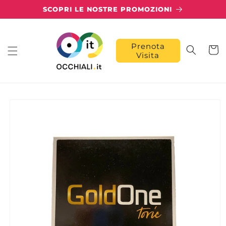
Vai
SCOPRI LE NOSTRE PROMOZIONI
direttamente
ai contenuti
Prenota
Carrell
Visita
Passa alle
informazioni
sul prodotto