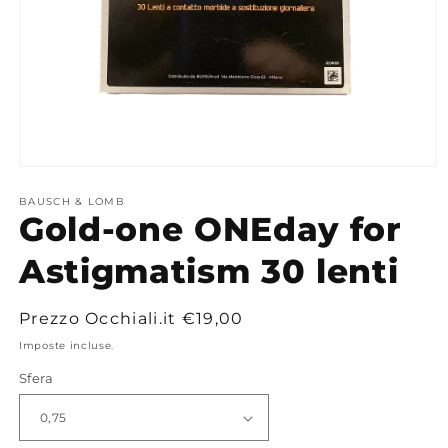
Apri
contenuti
multimediali
BAUSCH & LOMB
Gold-one ONEday for
1
in
finestra
Astigmatism 30 lenti
modale
Prezzo
Prezzo Occhiali.it
€19,00
di
Imposte incluse.
listino
Sfera