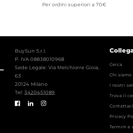
Per ordini superiori a 70€
Colleg
BuySun S.r.l.
P. IVA 08838010968
Cerca
Sede Legale: Via Melchiorre Gioia,
Chi siamo
63
20124 Milano
I nostri se
Tel:
3420451089
Trova il c
Contattac
Facebook
Translation
Instagram
missing:
Privacy Po
it.LinkedIn
Termini e 