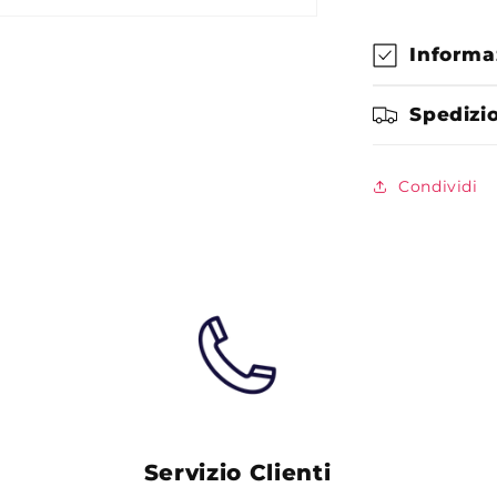
Astigmatis
30
lenti
Informa
Spedizi
Condividi
Servizio Clienti