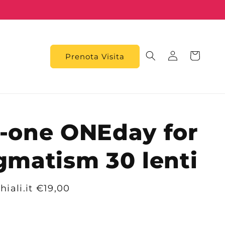
Accedi
Carrello
Prenota Visita
-one ONEday for
gmatism 30 lenti
hiali.it
€19,00