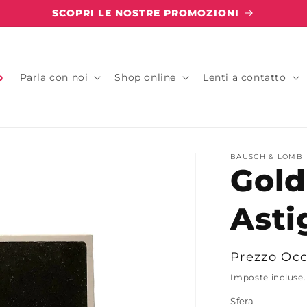
SCOPRI LE NOSTRE PROMOZIONI
o
Parla con noi
Shop online
Lenti a contatto
BAUSCH & LOMB
Gold
Asti
Prezzo
Prezzo Occ
di
Imposte incluse.
listino
Sfera