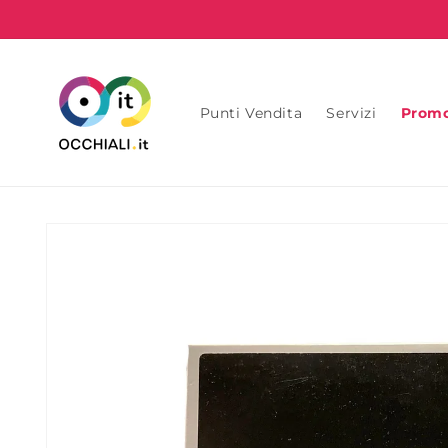
Vai
direttamente
ai contenuti
Punti Vendita
Servizi
Prom
Passa alle
informazioni
sul prodotto