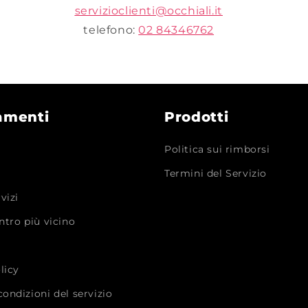
servizioclienti@occhiali.it
telefono:
02 84346762
amenti
Prodotti
Politica sui rimborsi
Termini del Servizio
rvizi
entro più vicino
i
licy
condizioni del servizio