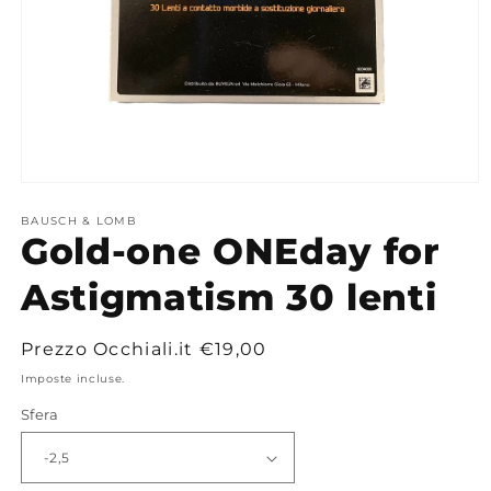
Apri
contenuti
multimediali
BAUSCH & LOMB
Gold-one ONEday for
1
in
finestra
Astigmatism 30 lenti
modale
Prezzo
Prezzo Occhiali.it
€19,00
di
Imposte incluse.
listino
Sfera