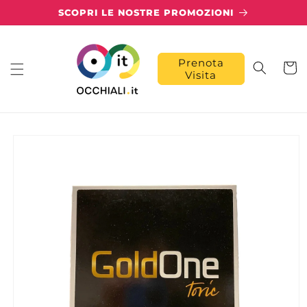
Vai
SCOPRI LE NOSTRE PROMOZIONI
direttamente
ai contenuti
Prenota
Carrell
Visita
Passa alle
informazioni
sul prodotto