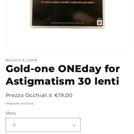
Apri
contenuti
multimediali
BAUSCH & LOMB
Gold-one ONEday for
1
in
finestra
Astigmatism 30 lenti
modale
Prezzo
Prezzo Occhiali.it
€19,00
di
Imposte incluse.
listino
Sfera