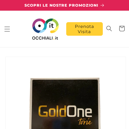
Vai
SCOPRI LE NOSTRE PROMOZIONI
direttamente
ai contenuti
Prenota
Carrell
Visita
Passa alle
informazioni
sul prodotto