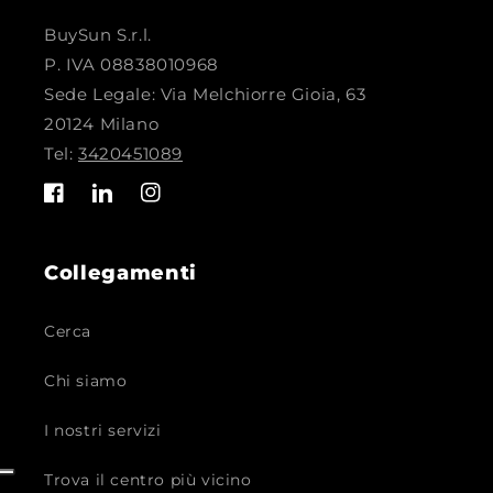
BuySun S.r.l.
P. IVA 08838010968
Sede Legale: Via Melchiorre Gioia, 63
20124 Milano
Tel:
3420451089
Facebook
Translation
Instagram
missing:
it.LinkedIn
Collegamenti
Cerca
Chi siamo
I nostri servizi
Trova il centro più vicino