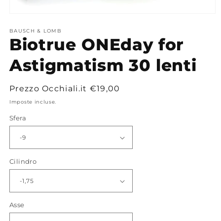
Apri
contenuti
multimediali
BAUSCH & LOMB
Biotrue ONEday for
1
in
finestra
Astigmatism 30 lenti
modale
Prezzo
Prezzo Occhiali.it
€19,00
di
Imposte incluse.
listino
Sfera
Cilindro
Asse