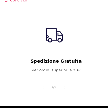
Condividi
Spedizione Gratuita
Per ordini superiori a 70€
su
1
/
3