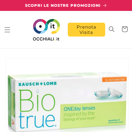
Vai
SCOPRI LE NOSTRE PROMOZIONI
direttamente
ai contenuti
Prenota
Carrell
Visita
Passa alle
informazioni
sul prodotto